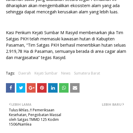
diharapkan akan mengembalikan ekosistem alam yang ada
sehingga dapat mencegah kerusakan alam yang lebih luas.
Kasi Penkum Kejati Sumbar M Rasyid membenarkan jika Tim
Satgas PKH telah memasuki kawasan hutan di Kabupten
Pasaman, “Tim Satgas PKH berhasil menertibkan hutan seluas
2.919,78 Ha di Pasaman, semuanya berada di area cagar alam
dan margasatwa” tegas Rasyid.
Tags:
Daerah
Kejati Sumbar
News
Sumatera Barat
LEBIH LAMA
LEBIH BARU
Tulus Ikhlas..!! Pemeriksaan
Kesehatan, Pengobatan Massal
oleh Satgas TMMD 125 Kodim
1506/Namlea