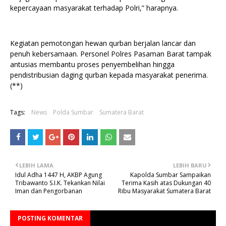
kepercayaan masyarakat terhadap Polri,” harapnya.
Kegiatan pemotongan hewan qurban berjalan lancar dan
penuh kebersamaan. Personel Polres Pasaman Barat tampak
antusias membantu proses penyembelihan hingga
pendistribusian daging qurban kepada masyarakat penerima.
(**)
Tags:
News
Polda Sumbar
Sumatera Barat
LEBIH LAMA
LEBIH BARU
Idul Adha 1447 H, AKBP Agung
Kapolda Sumbar Sampaikan
Tribawanto S.I.K. Tekankan Nilai
Terima Kasih atas Dukungan 40
Iman dan Pengorbanan
Ribu Masyarakat Sumatera Barat
POSTING KOMENTAR