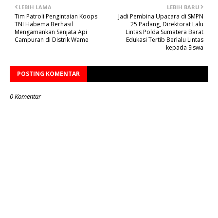
LEBIH LAMA
LEBIH BARU
Tim Patroli Pengintaian Koops
Jadi Pembina Upacara di SMPN
TNI Habema Berhasil
25 Padang, Direktorat Lalu
Mengamankan Senjata Api
Lintas Polda Sumatera Barat
Campuran di Distrik Wame
Edukasi Tertib Berlalu Lintas
kepada Siswa
POSTING KOMENTAR
0 Komentar