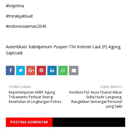
#tniprima
#tnirakyatkuat
#indonesiaemas2045
Autentikasi: Kabidpenum Puspen TNI Kolonel Laut (P) Agung
Saptoadi
LEBIH LAMA
LEBIH BARU
Kepemimpinan AKBP Agung
Kombes Pol. Reza Chairul Akbar
Tribawanto Perkuat Sinergi
Sidiq Hadir Langsung,
Kesehatan di Lingkungan Polres
Bangkitkan Semangat Personel
yang Sakit
POSTING KOMENTAR