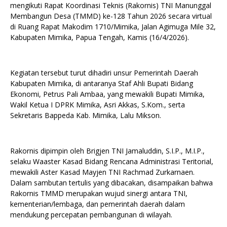
mengikuti Rapat Koordinasi Teknis (Rakornis) TNI Manunggal
Membangun Desa (TMMD) ke-128 Tahun 2026 secara virtual
di Ruang Rapat Makodim 1710/Mimika, Jalan Agimuga Mile 32,
Kabupaten Mimika, Papua Tengah, Kamis (16/4/2026).
Kegiatan tersebut turut dihadiri unsur Pemerintah Daerah
Kabupaten Mimika, di antaranya Staf Ahli Bupati Bidang
Ekonomi, Petrus Pali Ambaa, yang mewakili Bupati Mimika,
Wakil Ketua I DPRK Mimika, Asri Akkas, S.Kom., serta
Sekretaris Bappeda Kab. Mimika, Lalu Mikson.
Rakornis dipimpin oleh Brigjen TNI Jamaluddin, S.I.P., M.I.P.,
selaku Waaster Kasad Bidang Rencana Administrasi Teritorial,
mewakili Aster Kasad Mayjen TNI Rachmad Zurkarnaen.
Dalam sambutan tertulis yang dibacakan, disampaikan bahwa
Rakornis TMMD merupakan wujud sinergi antara TNI,
kementerian/lembaga, dan pemerintah daerah dalam
mendukung percepatan pembangunan di wilayah.