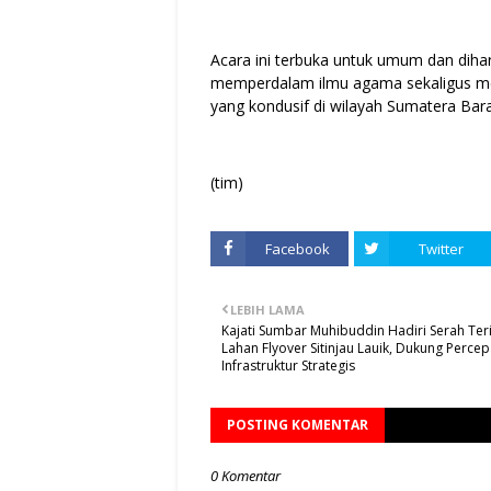
Acara ini terbuka untuk umum dan di
memperdalam ilmu agama sekaligus me
yang kondusif di wilayah Sumatera Bara
(tim)
Facebook
Twitter
LEBIH LAMA
Kajati Sumbar Muhibuddin Hadiri Serah Te
Lahan Flyover Sitinjau Lauik, Dukung Perce
Infrastruktur Strategis
POSTING KOMENTAR
0 Komentar