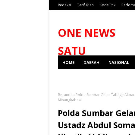
Redaksi
Tarif Iklan
Kode Etik
Pedoma
ONE NEWS
SATU
HOME
DAERAH
NASIONAL
SPORT
Beranda
Polda Sumbar Gelar Tabligh Akbar
Minangkabawi
Polda Sumbar Gela
Ustadz Abdul Soma