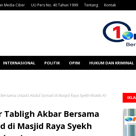
n Media Ciber
UU Pers No. 40 Tahun 1999
Tentang
Kontak
INTERNASIONAL
POLITIK
OPINI
HUKUM DAN KRIMINAL
 Bersama Ustadz Abdul Somad di Masjid Raya Syekh Khatib Al-
IKL
r Tabligh Akbar Bersama
d di Masjid Raya Syekh