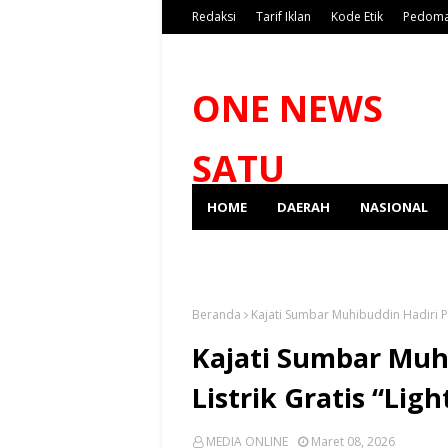
Redaksi
Tarif Iklan
Kode Etik
Pedoma
ONE NEWS
SATU
HOME
DAERAH
NASIONAL
SPORT
Beranda
Kajati Sumbar Muhibuddin Hadiri P
Kajati Sumbar Muh
Listrik Gratis “Li
MEDIA ONLINE
Maret 08, 2026