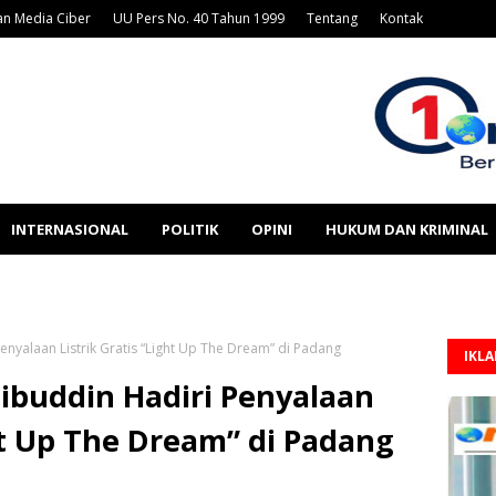
n Media Ciber
UU Pers No. 40 Tahun 1999
Tentang
Kontak
INTERNASIONAL
POLITIK
OPINI
HUKUM DAN KRIMINAL
enyalaan Listrik Gratis “Light Up The Dream” di Padang
IKL
ibuddin Hadiri Penyalaan
ght Up The Dream” di Padang