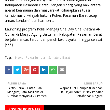
Kabupaten Pasaman Barat. Dengan sinergi yang baik antara
aparat keamanan dan masyarakat, diharapkan situasi
kamtibmas di wilayah hukum Polres Pasaman Barat tetap
aman, kondusif, dan harmonis.
Launching program Polisi Mengaji One Day One Khatam Al-
Qur’an di Masjid Agung Baitul Ilmi Kabupaten Pasaman Barat
berjalan lancar, tertib, dan penuh kekhusyukan hingga selesai.
(***)
Tags:
News
Polda Sumbar
Sumatera Barat
LEBIH LAMA
LEBIH BARU
Tertib Berlalu Lintas Kian
Wapang TNI Dampingi Menhan
Menguat, Fatalitas Laka di
RI Tinjau Yonif TP 888, Perkuat
Sumbar Menyusut 27 Persen
Pertahanan Negara
POSTING KOMENTAR