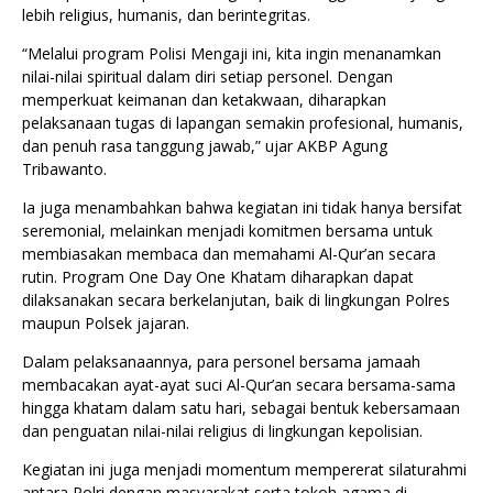
lebih religius, humanis, dan berintegritas.
“Melalui program Polisi Mengaji ini, kita ingin menanamkan
nilai-nilai spiritual dalam diri setiap personel. Dengan
memperkuat keimanan dan ketakwaan, diharapkan
pelaksanaan tugas di lapangan semakin profesional, humanis,
dan penuh rasa tanggung jawab,” ujar AKBP Agung
Tribawanto.
Ia juga menambahkan bahwa kegiatan ini tidak hanya bersifat
seremonial, melainkan menjadi komitmen bersama untuk
membiasakan membaca dan memahami Al-Qur’an secara
rutin. Program One Day One Khatam diharapkan dapat
dilaksanakan secara berkelanjutan, baik di lingkungan Polres
maupun Polsek jajaran.
Dalam pelaksanaannya, para personel bersama jamaah
membacakan ayat-ayat suci Al-Qur’an secara bersama-sama
hingga khatam dalam satu hari, sebagai bentuk kebersamaan
dan penguatan nilai-nilai religius di lingkungan kepolisian.
Kegiatan ini juga menjadi momentum mempererat silaturahmi
antara Polri dengan masyarakat serta tokoh agama di