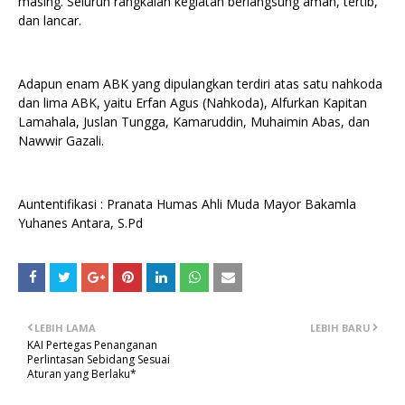
masing. Seluruh rangkaian kegiatan berlangsung aman, tertib,
dan lancar.
Adapun enam ABK yang dipulangkan terdiri atas satu nahkoda
dan lima ABK, yaitu Erfan Agus (Nahkoda), Alfurkan Kapitan
Lamahala, Juslan Tungga, Kamaruddin, Muhaimin Abas, dan
Nawwir Gazali.
Auntentifikasi : Pranata Humas Ahli Muda Mayor Bakamla
Yuhanes Antara, S.Pd
LEBIH LAMA
LEBIH BARU
KAI Pertegas Penanganan
Perlintasan Sebidang Sesuai
Aturan yang Berlaku*