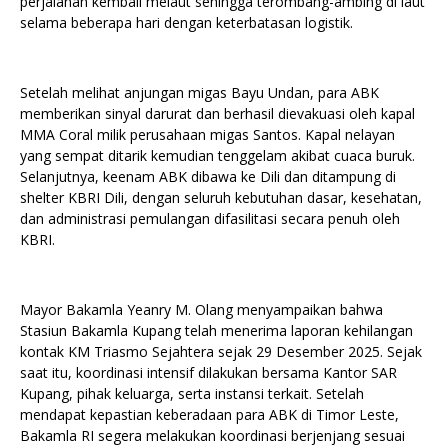
perjalanan kembali melaut sehingga terombang-ambing di laut
selama beberapa hari dengan keterbatasan logistik.
Setelah melihat anjungan migas Bayu Undan, para ABK
memberikan sinyal darurat dan berhasil dievakuasi oleh kapal
MMA Coral milik perusahaan migas Santos. Kapal nelayan
yang sempat ditarik kemudian tenggelam akibat cuaca buruk.
Selanjutnya, keenam ABK dibawa ke Dili dan ditampung di
shelter KBRI Dili, dengan seluruh kebutuhan dasar, kesehatan,
dan administrasi pemulangan difasilitasi secara penuh oleh
KBRI.
Mayor Bakamla Yeanry M. Olang menyampaikan bahwa
Stasiun Bakamla Kupang telah menerima laporan kehilangan
kontak KM Triasmo Sejahtera sejak 29 Desember 2025. Sejak
saat itu, koordinasi intensif dilakukan bersama Kantor SAR
Kupang, pihak keluarga, serta instansi terkait. Setelah
mendapat kepastian keberadaan para ABK di Timor Leste,
Bakamla RI segera melakukan koordinasi berjenjang sesuai