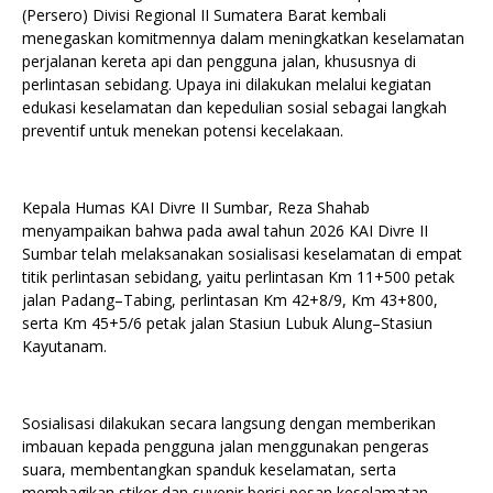
(Persero) Divisi Regional II Sumatera Barat kembali
menegaskan komitmennya dalam meningkatkan keselamatan
perjalanan kereta api dan pengguna jalan, khususnya di
perlintasan sebidang. Upaya ini dilakukan melalui kegiatan
edukasi keselamatan dan kepedulian sosial sebagai langkah
preventif untuk menekan potensi kecelakaan.
Kepala Humas KAI Divre II Sumbar, Reza Shahab
menyampaikan bahwa pada awal tahun 2026 KAI Divre II
Sumbar telah melaksanakan sosialisasi keselamatan di empat
titik perlintasan sebidang, yaitu perlintasan Km 11+500 petak
jalan Padang–Tabing, perlintasan Km 42+8/9, Km 43+800,
serta Km 45+5/6 petak jalan Stasiun Lubuk Alung–Stasiun
Kayutanam.
Sosialisasi dilakukan secara langsung dengan memberikan
imbauan kepada pengguna jalan menggunakan pengeras
suara, membentangkan spanduk keselamatan, serta
membagikan stiker dan suvenir berisi pesan keselamatan.