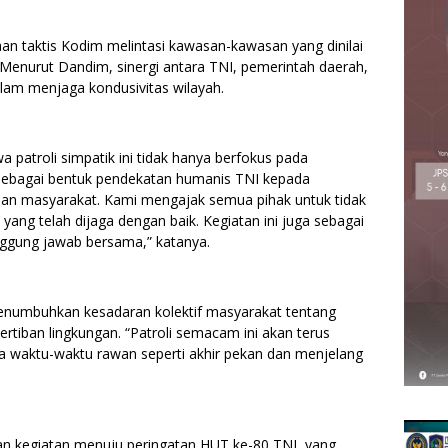
an taktis Kodim melintasi kawasan-kawasan yang dinilai
Menurut Dandim, sinergi antara TNI, pemerintah daerah,
alam menjaga kondusivitas wilayah.
patroli simpatik ini tidak hanya berfokus pada
 sebagai bentuk pendekatan humanis TNI kepada
I dan masyarakat. Kami mengajak semua pihak untuk tidak
ng telah dijaga dengan baik. Kegiatan ini juga sebagai
ggung jawab bersama,” katanya.
menumbuhkan kesadaran kolektif masyarakat tentang
tiban lingkungan. “Patroli semacam ini akan terus
da waktu-waktu rawan seperti akhir pekan dan menjelang
ian kegiatan menuju peringatan HUT ke-80 TNI, yang