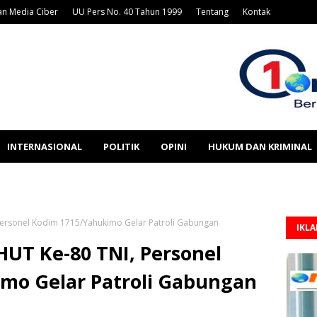
n Media Ciber
UU Pers No. 40 Tahun 1999
Tentang
Kontak
INTERNASIONAL
POLITIK
OPINI
HUKUM DAN KRIMINAL
 Personel Kodim 1715/Yahukimo Gelar Patroli Gabungan
IKL
HUT Ke-80 TNI, Personel
mo Gelar Patroli Gabungan