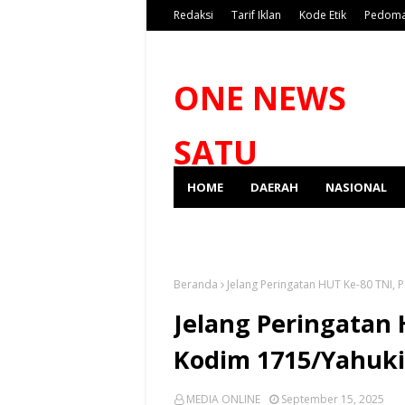
Redaksi
Tarif Iklan
Kode Etik
Pedoma
ONE NEWS
SATU
HOME
DAERAH
NASIONAL
SPORT
Beranda
Jelang Peringatan HUT Ke-80 TNI,
Jelang Peringatan 
Kodim 1715/Yahuki
MEDIA ONLINE
September 15, 2025