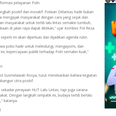
formasi pelayanan Polri.
gkah positif dan inovatif. Polwan Ditlantas hadir bukan
a mengajak masyarakat dengan cara yang sejuk dan
n masyarakat untuk tertib lalu lintas semakin tumbuh,
aan di jalan raya dapat ditekan,” ujar Kombes Pol Reza.
perti ini akan diperluas dan dijadikan agenda rutin.
a polisi hadir untuk melindungi, mengayomi, dan
ini, kepercayaan publik terhadap Polri semakin kuat,”
ri
l Susmelawati Rosya, turut menekankan bahwa kegiatan
bangun citra positif.
ekadar perayaan HUT Lalu Lintas, tapi juga sarana
t. Dengan langkah simpatik ini, budaya tertib berlalu
,” katanya.
t