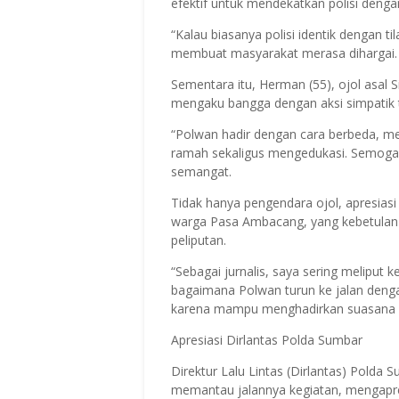
efektif untuk mendekatkan polisi deng
“Kalau biasanya polisi identik dengan tila
membuat masyarakat merasa dihargai. Sa
Sementara itu, Herman (55), ojol asa
mengaku bangga dengan aksi simpatik 
“Polwan hadir dengan cara berbeda, mem
ramah sekaligus mengedukasi. Semoga ke
semangat.
Tidak hanya pengendara ojol, apresiasi j
warga Pasa Ambacang, yang kebetulan
peliputan.
“Sebagai jurnalis, saya sering meliput ke
bagaimana Polwan turun ke jalan denga
karena mampu menghadirkan suasana pos
Apresiasi Dirlantas Polda Sumbar
Direktur Lalu Lintas (Dirlantas) Polda
memantau jalannya kegiatan, mengapre