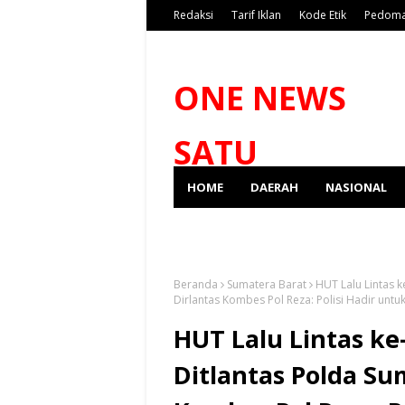
Redaksi
Tarif Iklan
Kode Etik
Pedoma
ONE NEWS
SATU
HOME
DAERAH
NASIONAL
SPORT
Beranda
Sumatera Barat
HUT Lalu Lintas k
Dirlantas Kombes Pol Reza: Polisi Hadir untu
HUT Lalu Lintas ke
Ditlantas Polda Su