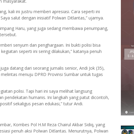
an masyarakat.
ng, kali ini justru memberi apresiasi. Cara seperti ini
ya salut dengan inisiatif Polwan Ditlantas,” ujarnya.
l Simpang Haru, yang juga sedang membawa penumpang,
tersebut.
beri senyum dan penghargaan. Ini bukti polisi bisa
giatan seperti ini sering dilakukan,” katanya penuh
uga datang dari seorang jurnalis senior, Andi Jok (35),
 melintas menuju DPRD Provinsi Sumbar untuk tugas
giatan polisi. Tapi hari ini saya melihat langsung
n pendekatan humanis. Ini langkah yang patut dicontoh,
itif sekaligus pesan edukasi,” tutur Andi.
 Sumbar, Kombes Pol H.M Reza Chairul Akbar Sidiq, yang
siasi penuh aksi Polwan Ditlantas. Menurutnya, Polwan