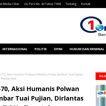
n Media Ciber
UU Pers No. 40 Tahun 1999
Tentang
Kontak
INTERNASIONAL
POLITIK
OPINI
HUKUM DAN KRIMINAL
e-70, Aksi Humanis Polwan Ditlantas Polda Sumbar Tuai Pujian,
IKL
k Masyarakat
-70, Aksi Humanis Polwan
mbar Tuai Pujian, Dirlantas