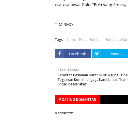
cita-cita besar Polri: “Polri yang Presisi
TIM RMO
Tags:
News
Polda Sumbar
Sumatera Bar
Facebook
Twitter
LEBIH LAMA
Kapolres Pasaman Barat AKBP Agung Trib
Tegaskan Komitmen Jaga Kamtibmas: “Kami
untuk Masyarakat”
POSTING KOMENTAR
0 Komentar