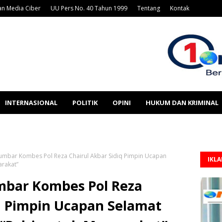
n Media Ciber
UU Pers No. 40 Tahun 1999
Tentang
Kontak
INTERNASIONAL
POLITIK
OPINI
HUKUM DAN KRIMINAL
Sumbar Kombes Pol Reza Chairul Akbar Sidiq Pimpin Ucapan
IKL
arakat”
umbar Kombes Pol Reza
q Pimpin Ucapan Selamat