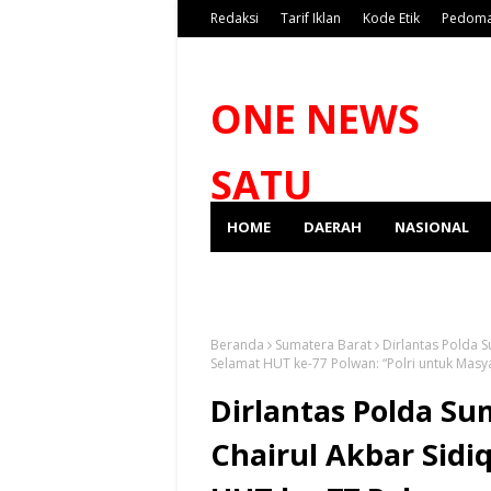
Redaksi
Tarif Iklan
Kode Etik
Pedoma
ONE NEWS
SATU
HOME
DAERAH
NASIONAL
SPORT
Beranda
Sumatera Barat
Dirlantas Polda 
Selamat HUT ke-77 Polwan: “Polri untuk Masy
Dirlantas Polda S
Chairul Akbar Sidi