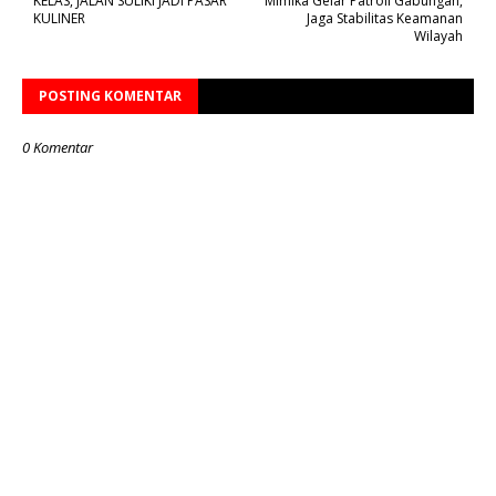
KELAS, JALAN SULIKI JADI PASAR
Mimika Gelar Patroli Gabungan,
KULINER
Jaga Stabilitas Keamanan
Wilayah
POSTING KOMENTAR
0 Komentar