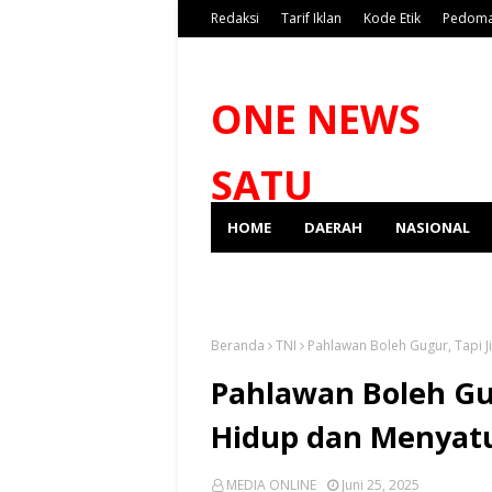
Redaksi
Tarif Iklan
Kode Etik
Pedoma
ONE NEWS
SATU
HOME
DAERAH
NASIONAL
SPORT
Beranda
TNI
Pahlawan Boleh Gugur, Tapi J
Pahlawan Boleh Gu
Hidup dan Menyatu
MEDIA ONLINE
Juni 25, 2025