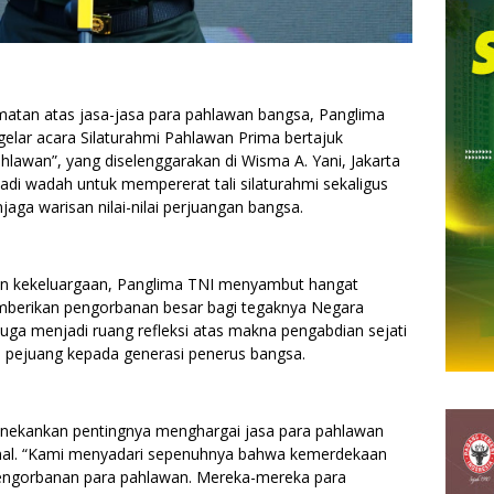
atan atas jasa-jasa para pahlawan bangsa, Panglima
elar acara Silaturahmi Pahlawan Prima bertajuk
awan”, yang diselenggarakan di Wisma A. Yani, Jakarta
jadi wadah untuk mempererat tali silaturahmi sekaligus
a warisan nilai-nilai perjuangan bangsa.
n kekeluargaan, Panglima TNI menyambut hangat
mberikan pengorbanan besar bagi tegaknya Negara
 juga menjadi ruang refleksi atas makna pengabdian sejati
ra pejuang kepada generasi penerus bangsa.
ekankan pentingnya menghargai jasa para pahlawan
onal. “Kami menyadari sepenuhnya bahwa kemerdekaan
i pengorbanan para pahlawan. Mereka-mereka para