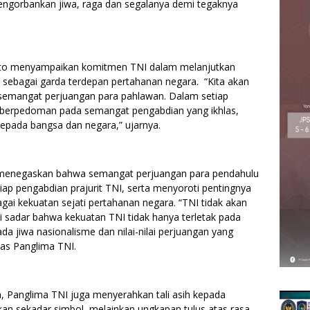
engorbankan jiwa, raga dan segalanya demi tegaknya
yanto menyampaikan komitmen TNI dalam melanjutkan
 sebagai garda terdepan pertahanan negara. “Kita akan
semangat perjuangan para pahlawan. Dalam setiap
u berpedoman pada semangat pengabdian yang ikhlas,
s kepada bangsa dan negara,” ujarnya.
menegaskan bahwa semangat perjuangan para pendahulu
ap pengabdian prajurit TNI, serta menyoroti pentingnya
bagai kekuatan sejati pertahanan negara. “TNI tidak akan
 sadar bahwa kekuatan TNI tidak hanya terletak pada
da jiwa nasionalisme dan nilai-nilai perjuangan yang
kas Panglima TNI.
, Panglima TNI juga menyerahkan tali asih kepada
ukan sekadar simbol, melainkan ungkapan tulus atas rasa