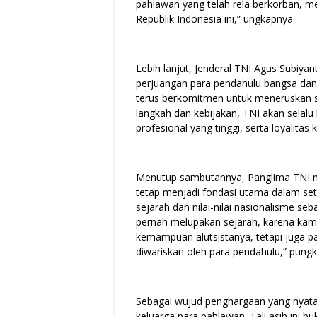
pahlawan yang telah rela berkorban, m
Republik Indonesia ini,” ungkapnya.
Lebih lanjut, Jenderal TNI Agus Subi
perjuangan para pendahulu bangsa dan
terus berkomitmen untuk meneruskan 
langkah dan kebijakan, TNI akan selal
profesional yang tinggi, serta loyalita
Menutup sambutannya, Panglima TNI 
tetap menjadi fondasi utama dalam seti
sejarah dan nilai-nilai nasionalisme se
pernah melupakan sejarah, karena kami
kemampuan alutsistanya, tetapi juga pa
diwariskan oleh para pendahulu,” pung
Sebagai wujud penghargaan yang nyata
keluarga para pahlawan. Tali asih ini b