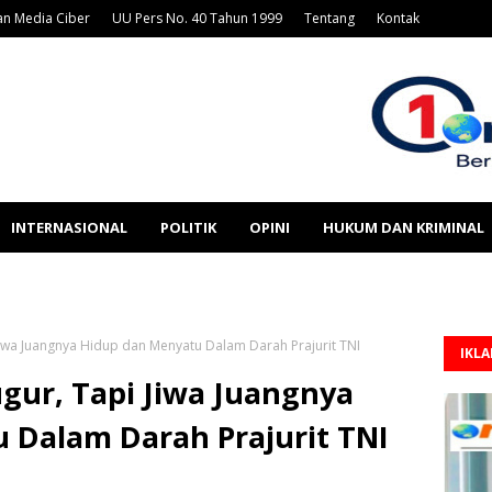
n Media Ciber
UU Pers No. 40 Tahun 1999
Tentang
Kontak
INTERNASIONAL
POLITIK
OPINI
HUKUM DAN KRIMINAL
iwa Juangnya Hidup dan Menyatu Dalam Darah Prajurit TNI
IKL
gur, Tapi Jiwa Juangnya
 Dalam Darah Prajurit TNI