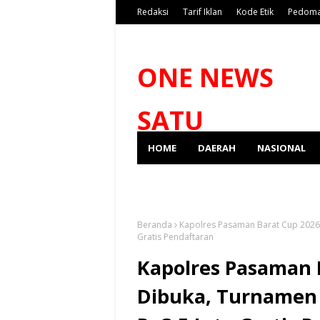
Redaksi
Tarif Iklan
Kode Etik
Pedoma
ONE NEWS
SATU
HOME
DAERAH
NASIONAL
SPORT
Beranda
Kapolres Pasaman Barat Cup 2026
Gratis Pendaftaran
Kapolres Pasaman 
Dibuka, Turnamen 