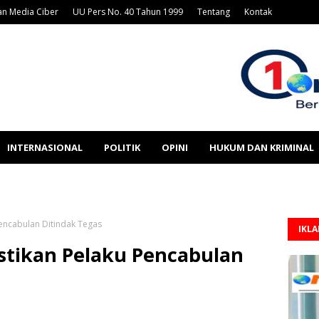
n Media Ciber
UU Pers No. 40 Tahun 1999
Tentang
Kontak
INTERNASIONAL
POLITIK
OPINI
HUKUM DAN KRIMINAL
encabulan Ditindak Tegas
IKL
astikan Pelaku Pencabulan