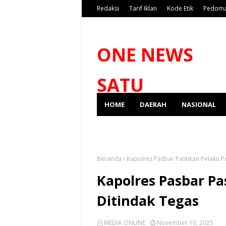
Redaksi
Tarif Iklan
Kode Etik
Pedoma
ONE NEWS
SATU
HOME
DAERAH
NASIONAL
SPORT
Beranda
Kapolres Pasbar Pastikan Pelaku P
Kapolres Pasbar P
Ditindak Tegas
MEDIA ONLINE
November 10, 2025